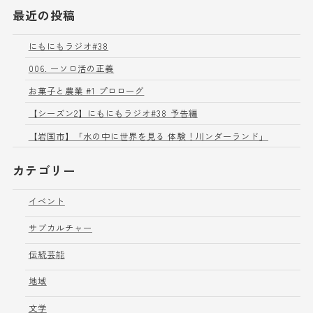
最近の投稿
にもにもラジオ#38
006. ーソロ活の正義
お菓子と農業 #1 プロローグ
【シーズン2】にもにもラジオ#38 予告編
【岩国市】「水の中に世界を見る 体験！川ンダーランド」
カテゴリー
イベント
サブカルチャー
伝統芸能
地域
文学