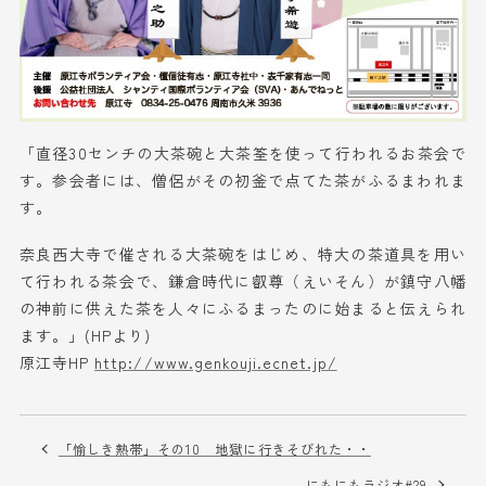
「直径30センチの大茶碗と大茶筌を使って行われるお茶会で
す。参会者には、僧侶がその初釜で点てた茶がふるまわれま
す。
奈良西大寺で催される大茶碗をはじめ、特大の茶道具を用い
て行われる茶会で、鎌倉時代に叡尊（えいそん）が鎮守八幡
の神前に供えた茶を人々にふるまったのに始まると伝えられ
ます。」(HPより)
原江寺HP
http://www.genkouji.ecnet.jp/
「愉しき熱帯」その10 地獄に行きそびれた・・
にもにもラジオ#29