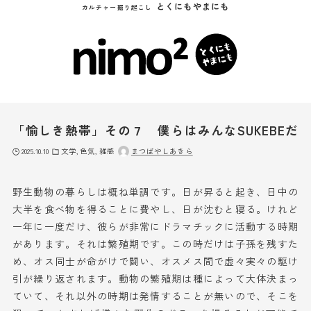
とくにもやまにも
カルチャー掘り起こし
「愉しき熱帯」その７ 僕らはみんなSUKEBEだ
2025.10.10
文学
色気
雑感
まつばやしあきら
野生
動物の暮らしは概ね単調です。
日が昇ると
起き、
日中
の
大半を食べ物を得ることに費やし、
日が沈むと
寝る。けれど
一年に一度だけ、彼らが非常にドラマチックに活動する時期
があります。それは繁殖期です。この時だけは子孫を残すた
め、
オス同士
が
命がけで
闘い
、
オスメス
間で虚々実々の駆け
引
が繰り返され
ます。
動物の
繁殖期は種によって大体決まっ
ていて、それ以外の時期は発情することが無いので、そこを