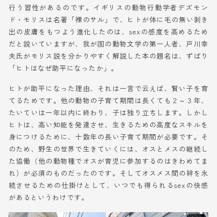
行う
習性がある
の
です。イギリスの動物行動学者デズモン
ド・モリスは名著「裸のサル」で、
ヒトが体に毛の無
い剥き
出の皮膚をもつよう
進化したのは、
s
exの
感度
を高めるため
だと説いています
が
、我が国の動物文学の第一人者、戸川幸
夫氏
が
モリス説を
分かりやすく
解説した本の題名
は
、ずばり
「
ヒトはなぜ助平になったか」
。
ヒトが
助平になった理由、それは一言で云えば、賢い子を育
てるため
です
。他の動物
の子育て期間は長く
て
も
２～３年、
たいていは一年以内に
終わり、子は独り立ちします。しかし
ヒト
は、高い知能を発達させ、生きるための高度なスキルを
身につける
ため
に、十数年の
長い
子育て期間が必要です。そ
のため
、野生の世界で生きていくには
、
オス
と
メス
の継続し
た協働
（
他の
動物
種
でオスが育児に参加する
の
はきわめてま
れ）
が必須のものだったのです。
そして
オスメス
間の絆を永
続させるための仕掛けとして、
いつでも得られる
s
exの快感
がある
というわけ
です
。