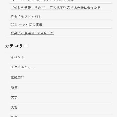
「愉しき熱帯」その1２ 巨大地下迷宮で水の神に会った男
にもにもラジオ#38
006. ーソロ活の正義
お菓子と農業 #1 プロローグ
カテゴリー
イベント
サブカルチャー
伝統芸能
地域
文学
美術