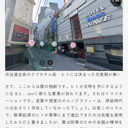
渋谷道玄坂のラブホ
テル
街 ヒトに
は
決まった交尾期
が
無い
さて、
ここからは僕の
独断
です。
ヒト
が文明を手に
す
る
よう
になる
と、
s
exに
新た
な
要素が加わります
。それはイマジネ
ーション
です。
言葉や視覚
の
ポルノグラフィー
は、
原始時代
には
おそらく存在していなかった
でしょう
。
以前このコラム
で、熱帯起源のヒトが寒帯にまで進出できたのは
衣服を発明
したからだと書きましたが、僕は防寒のための衣服が裸体を