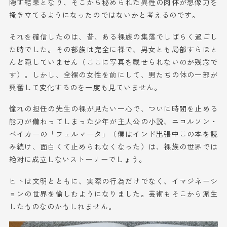
隠す結果となり、そこから秘められた異性の肉体が想像力を
掻き立てるようになったのではないかと考えるのです。
それを確信したのは、
昔
、
ある
裸族の集落でしばらく過ごし
た時でした。その部族は完全に裸で
、男女とも局部すらほと
んど隠していません
（ここに写真を載せられないのが残念で
す）
。しかし、全裸の女性
を
前に
して、
男たち
の体の一部
が
興奮
して
変化
す
るの
を
一度も見
ていません
。
憧れの担任の先生の裸が見たい一心で、ついに時間を止める
能力が備わっ
てしまった少年
が主人公の
小説
、ニコルソン・
ベイカーの「フェルマータ」（僕はインド
出張中この本を読
み続け、面白くて止められなくなった）
は
、裸族の世界では
絶対に成立しないストーリーでしょう。
ヒトは文明とともに、実際の行為
だけでなく、
イマジネーシ
ョンの世界を
愉しむ
ようになりました。芸術もそこから派生
したもの
なの
かもしれません。