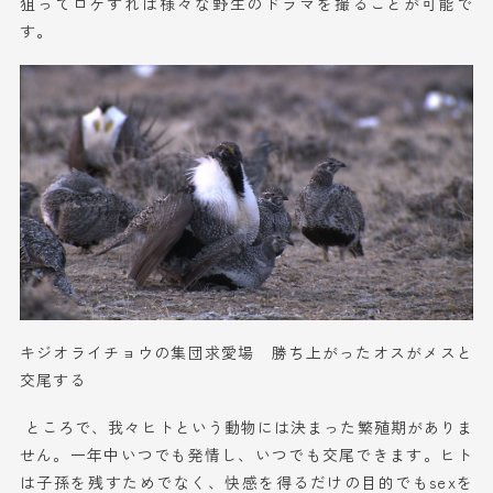
狙って
ロケすれば
様々な
野生の
ドラマを撮ることが可能で
す。
キジオライチョウの集団求愛場 勝ち上がったオスがメスと
交尾する
ところ
で
、
我々
ヒトという動物
に
は決まった繁殖期がありま
せん。一年中いつでも発情し、いつでも交尾
でき
ます。ヒト
は
子孫を残す
ためでなく
、快感を得る
だけの
目的で
も
sexを