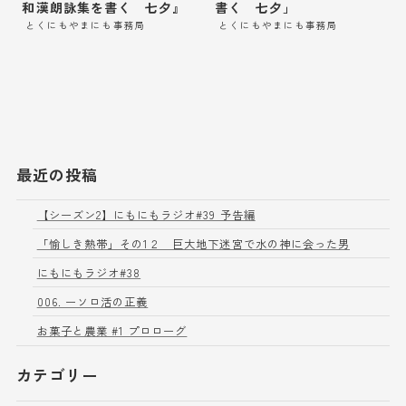
和漢朗詠集を書く 七夕』
書く 七夕」
とくにもやまにも事務局
とくにもやまにも事務局
最近の投稿
【シーズン2】にもにもラジオ#39 予告編
「愉しき熱帯」その1２ 巨大地下迷宮で水の神に会った男
にもにもラジオ#38
006. ーソロ活の正義
お菓子と農業 #1 プロローグ
カテゴリー