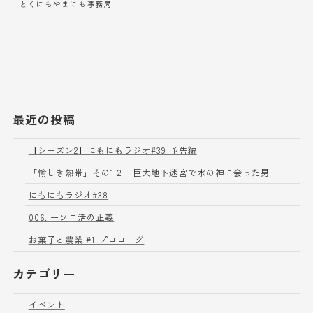
とくにもやまにも事務局
最近の投稿
【シーズン2】にもにもラジオ#39 予告編
「愉しき熱帯」その1２ 巨大地下迷宮で水の神に会った男
にもにもラジオ#38
006. ーソロ活の正義
お菓子と農業 #1 プロローグ
カテゴリー
イベント