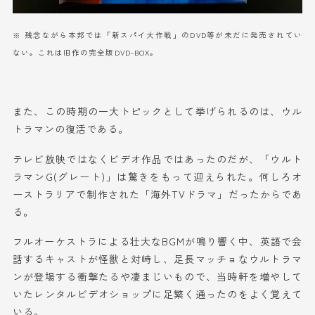
※ 残念ながら本邦では「新スパイ大作戦」のDVD等が未だに発売されてい
ない。これは旧作の完全版DVD-BOX。
また、この時期の一大トピックとして挙げられるのは、ウル
トラマンの復活である。
テレビ放映ではなくビデオ作品ではあったのだが、「ウルト
ラマンG(グレート)」は驚きをもって迎えられた。何しろオ
ーストラリアで制作された「海外TVドラマ」だったからであ
る。
フルオーケストラによる壮大なBGMが鳴り響く中、英語で会
話するキャストが怪獣と対峙し、足長マッチョなウルトラマ
ンが登場する衝撃たるや凄まじいもので、当時軒を増やして
いたレンタルビデオショップに足繁く通ったのをよく覚えて
いる。