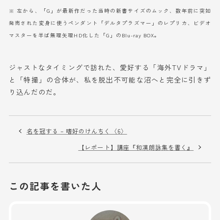
※ 左から、「G」が最新作だった当時の新書サイズのムック、数年前に突如
発売された変身に使うペンダント「デルタプラズマー」のレプリカ、ビデオ
マスターを半ば無理矢理HD化した「G」のBlu-ray BOX。
ジャストなタイミングで訪れた、愛好する「海外TVドラマ」
と「特撮」の合体が、私を脱出不可能な沼へと完全に引きず
り込んだのだ。
名を冠する – 嗜好のけんちく〈6〉
【レポート】講座『和漢朗詠集を書く』
この記事を書いた人