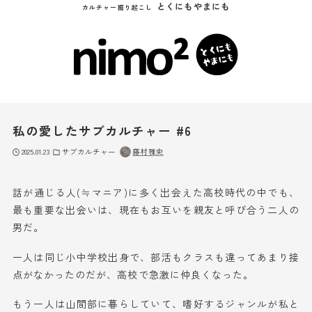
とくにもやまにも
カルチャー掘り起こし
私の愛したサブカルチャー #6
2025.01.23
サブカルチャー
藤村雅史
話が通じる人(≒マニア)に多く出会えた高校時代の中でも、
最も重要な出会いは、現在もお互いを親友と呼び合う二人の
男だ。
一人は同じ小中学校出身で、部活もクラスも違ってあまり接
点がなかったのだが、高校で急激に仲良くなった。
もう一人は山間部に暮らしていて、嗜好するジャンルが私と