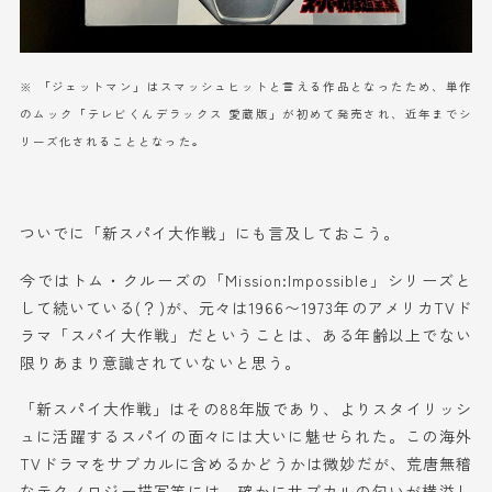
※ 「ジェットマン」はスマッシュヒットと言える作品となったため、単作
のムック「テレビくんデラックス 愛蔵版」が初めて発売され、近年までシ
リーズ化されることとなった。
ついでに「新スパイ大作戦」にも言及しておこう。
今ではトム・クルーズの「Mission:Impossible」シリーズと
して続いている(？)が、元々は1966〜1973年のアメリカTVド
ラマ「スパイ大作戦」だということは、ある年齢以上でない
限りあまり意識されていないと思う。
「新スパイ大作戦」はその88年版であり、よりスタイリッシ
ュに活躍するスパイの面々には大いに魅せられた。この海外
TVドラマをサブカルに含めるかどうかは微妙だが、荒唐無稽
なテクノロジー描写等には、確かにサブカルの匂いが横溢し