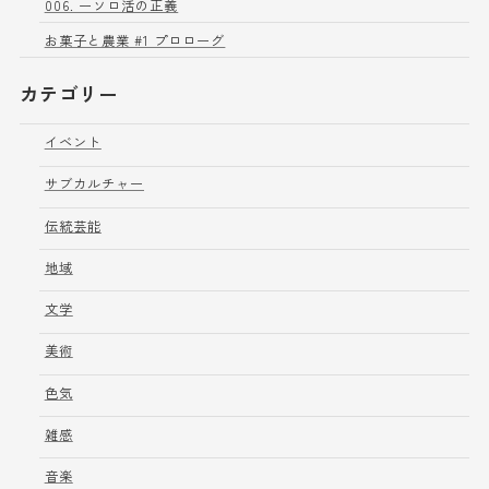
006. ーソロ活の正義
お菓子と農業 #1 プロローグ
カテゴリー
イベント
サブカルチャー
伝統芸能
地域
文学
美術
色気
雑感
音楽