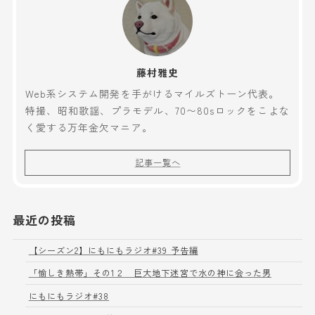
藤村雅史
Web系システム開発を手がけるマイルズトーン代表。
特撮、昭和歌謡、プラモデル、70〜80sロックをこよな
く愛する万年金欠マニア。
記事一覧へ
最近の投稿
【シーズン2】にもにもラジオ#39 予告編
「愉しき熱帯」その1２ 巨大地下迷宮で水の神に会った男
にもにもラジオ#38