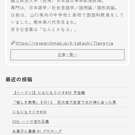
國立政治大学（台湾）日本語文學系助理教授。
専門は，日本語学／社会言語学／語用論／語形成論。
以前は，山口県内の中学校と高校で国語科教員をして
いました。熊本県八代市生まれ。
好きな言葉は「なんとかなる」。
https://researchmap.jp/k-takashi/?lang=ja
記事一覧へ
最近の投稿
【シーズン2】にもにもラジオ#39 予告編
「愉しき熱帯」その1２ 巨大地下迷宮で水の神に会った男
にもにもラジオ#38
006. ーソロ活の正義
お菓子と農業 #1 プロローグ