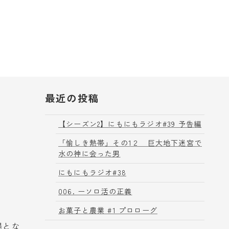
最近の投稿
【シーズン2】にもにもラジオ#39 予告編
「愉しき熱帯」その1２ 巨大地下迷宮で
水の神に会った男
にもにもラジオ#38
006. ーソロ活の正義
お菓子と農業 #1 プロローグ
場とな