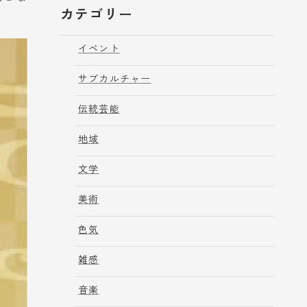
カテゴリー
イベント
サブカルチャー
伝統芸能
地域
文学
美術
色気
雑感
音楽