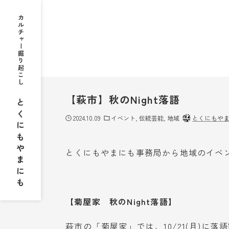
カルチャー掘り起こし
とくにもやまにも
【萩市】秋のNight落語
2024.10.09
イベント
伝統芸能
地域
とくにもや
とくにもやまにも事務局から地域のイベ
【菊屋家 秋のNight落語】
萩市の「菊屋家」では、10/21(月)