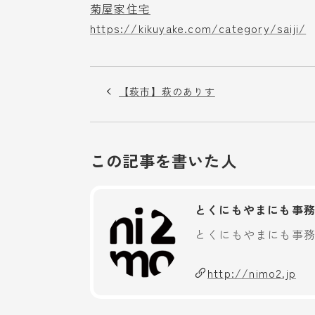
菊屋家住宅
https://kikuyake.com/category/saiji/
【萩市】萩のありす
この記事を書いた人
とくにもやまにも事
とくにもやまにも事
http://nimo2.jp