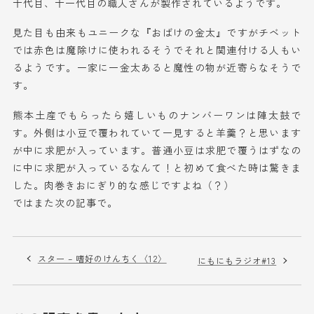
十代目、十一代目の職人さんが製作されているようです。
見た目も由来もユニークな『おばけの金太』ですがチベット
では赤色は魔除けに使われるそうでそれと関連付ける人もい
るようです。一家に一金太あると魔性の物が近寄らなそうで
す。
熊本土産でもらったら嬉しいものナンバーワンは陣太鼓で
す。外側は小豆で覆われていて一見すると羊羹？と思います
が中に求肥が入っています。普通小豆は求肥で覆うはずなの
に中に求肥が入っているなんて！と初めて食べた時は驚きま
した。肉巻きおにぎり的な感じですよね（？）
ではまた次の記事で。
スター – 嗜好のけんちく〈12〉
にもにもラジオ#13