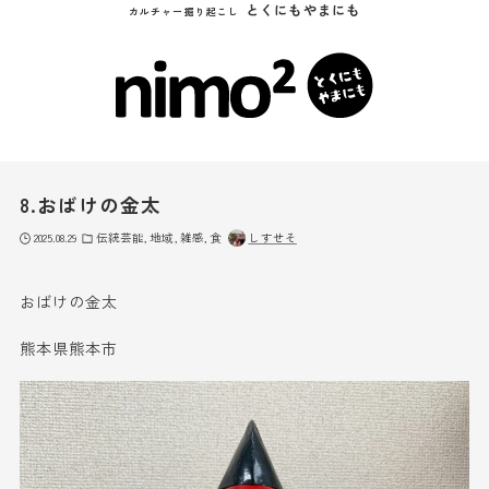
とくにもやまにも
カルチャー掘り起こし
8.おばけの金太
2025.08.29
伝統芸能
地域
雑感
食
しすせそ
おばけの金太
熊本県熊本市