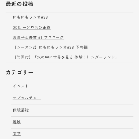
最近の投稿
にもにもラジオ#38
006. ーソロ活の正義
お菓子と農業 #1 プロローグ
【シーズン2】にもにもラジオ#38 予告編
【岩国市】「水の中に世界を見る 体験！川ンダーランド」
カテゴリー
イベント
サブカルチャー
伝統芸能
地域
文学