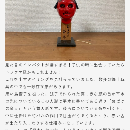
見た目のインパクトが凄すぎる！子供の時に出会っていたら
トラウマ級かもしれません！
これを出すタイミングを見計らっていました。数多の郷土玩
具の中でも一際存在感があります。
黒い烏帽子を被った、張子で作られた真っ赤な顔の首が平木
の先についているこの人形は平木に書いてある通り『おばけ
の金太』という首人形です。後ろについている糸を引くと、
中に仕掛けた竹バネの作用で目玉がくるくると回り、赤い舌
が出たり入ったりする仕組みになっています。
YouTubeの『熊本伝統の技』というチャンネルで製作過程が