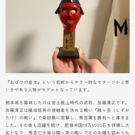
『おばけの金太』という名前からホラー的なモチーフかと思
いきやある人物がモデルとなっています。
熊本城を築城したのは安土桃山時代の武将、加藤清正です。
加藤清正は織田信長の後継者を決める戦い『賤ヶ岳（しずが
たけ）の戦い』で柴田勢に突撃し、秀吉軍を勝利へと導きま
した。その後も活躍を続け、肥後半国19万5000石を拝領し大
名となり、秀吉亡き後は関ヶ原の戦いでその功績を認められ