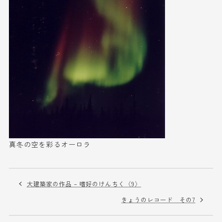
真冬の空を彩る
オーロラ
大建築家の作品 – 嗜好のけんちく〈9〉
きょうのレコード その7