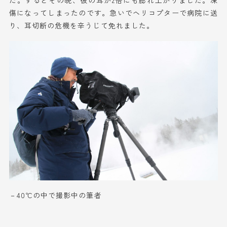
た。するとその晩、彼の耳が
2倍にも膨れ上がりました。凍
傷になってしまったのです。急いでヘリコプター
で
病院に送
り
、耳切断の危機を辛うじて免れました。
－40℃の中で撮影中の筆者