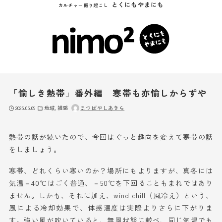
とくにもやまにも
カルチャー掘り起こし
「愉しき熱帯」番外編 寒帯も亦愉しからずや
2025.05.09
地域
雑感
まつばやしあきら
熱帯の話が続いたので、今回はぐっと趣向を変えて寒帯の話
をしましょう。
寒帯、
どれくらい寒いのか？場所にもよりますが、真冬
に
は
気温－40℃は
ごく普通
、－50℃を下回ることも
まれでは
あり
ま
せん
。しか
も
、それ
に加え
、
w
ind chill（
風冷え
）という、
風
による
冷却
効果で、体感
温度
は
実際より
さらに下がりま
す。
強い風が吹いていると
、無風状態に較べ、同じ気温でも