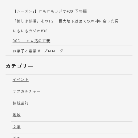
【シーズン2】にもにもラジオ#39 予告編
「愉しき熱帯」その1２ 巨大地下迷宮で水の神に会った男
にもにもラジオ#38
006. ーソロ活の正義
お菓子と農業 #1 プロローグ
カテゴリー
イベント
サブカルチャー
伝統芸能
地域
文学