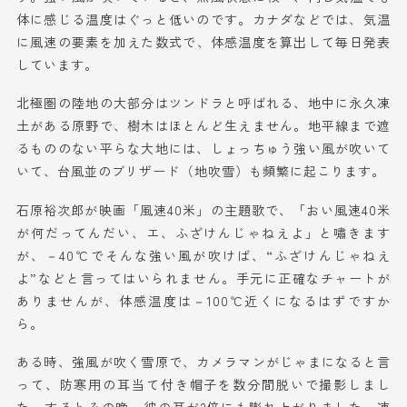
体に感じる温度はぐっと低いのです。カナダなどでは、気温
に風速
の要素
を
加えた
数式で
、
体感温度を算出して
毎日
発表
しています。
北極圏の
陸地の大部分
はツンドラと呼ばれる、地
中
に永久凍
土があ
る原野で
、樹木はほとんど生えません。地平線まで
遮
るもののない
平らな大地
には
、
しょっちゅう
強い風が吹いて
いて、台風並のブリザード（地吹雪）
も
頻繁に起こります。
石原裕次郎
が
映画
「風速40米」
の主題歌
で
、
「おい風速40米
が何だってんだい、エ、ふざけんじゃねえよ」と
嘯きます
が、－40℃でそんな
強い
風が吹けば、“ふざけんじゃねえ
よ”などと言ってはいられません。
手元に
正確なチャートが
ありませんが、
体感
温度
は
－100℃近く
に
なるはずです
か
ら
。
ある時
、強風が吹く雪原で、カメラマンがじゃまになると言
って、
防寒用の
耳当て付き帽子を数分間脱いで撮影しまし