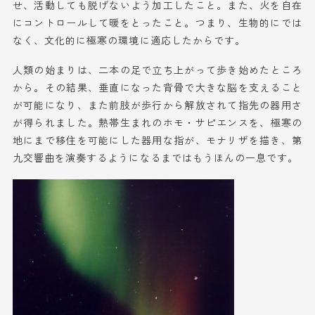
せ、活動しても脱げないよう加工したこと。
また、火を自在
にコントロールして暖をとったこと。つまり、生物的にでは
なく、文化
的に
極寒の
環境に適応
し
た
からです。
人類の
始まりは
、二本の足で立ち上がって歩き始めた
ところ
から
。
その結果、
垂直
になった
背骨で
大きな脳を支えること
が可能になり、
また
前肢が歩行から解放され
て
指先の器用さ
が得られました。
熱帯生まれのホモ・サピエンスを、
極寒の
地
に
まで
移住を可能にした器用な指が、モナリザを描き、第
九交響曲を演奏する
ようになる
まで
は
もう
ほんの一息
です。