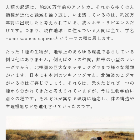
人類の起源は、約200万年前のアフリカ。それから多くの人
類
種
が
進化
と絶滅
を繰り返し
、
いま
残っているのは、
約2
0
万
年前に出現したと
考えられている
、
我々
ホモ・サピエンスだ
けです。
つまり、現在地球上に住んでいる人間は全て、学名
Homo sapiens sapiens
と
いう一つの種に属します。
たった１種の生物が、地球上のあらゆる環境
で暮らしている
例は他にありません。
例えばクマの仲間
。
熱帯
の小型の
マレ
ーグマから、北極圏の巨大なホッキョクグマまで様々な種類
がいま
す。日本にも本州のツキノワグマと、北海道のヒグマ
がいるのはご存じでしょう。
それらは
、元をたどれば一つの
種から分かれてきたと考えられていますが、今は
生物
学
的に
別
々
の種です。
それぞれが異なる環境に適応し、体
の構造
や
生理機能など
を
進化
させ
ていった
の
です。