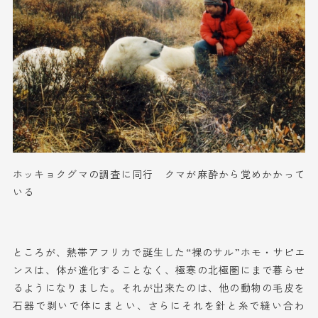
ホッキョクグマの調査に同行 クマが麻酔から覚めかかって
いる
ところが、
熱帯
アフリカ
で誕生した
“裸のサル”
ホモ・サピエ
ンス
は
、
体
が
進化
す
ることなく
、
極寒の北極圏にまで暮ら
せ
る
ようになりました。それが出来たのは、他の動物の毛皮を
石器で剥いで
体
にまと
い
、
さらに
それを針と糸で縫い合わ