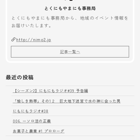
とくにもやまにも事務局
とくにもやまにも事務局から、地域のイベント情報を
お届けいたします。
http://nimo2.jp
記事一覧へ
最近の投稿
【シーズン2】にもにもラジオ#39 予告編
「愉しき熱帯」その1２ 巨大地下迷宮で水の神に会った男
にもにもラジオ#38
006. ーソロ活の正義
お菓子と農業 #1 プロローグ