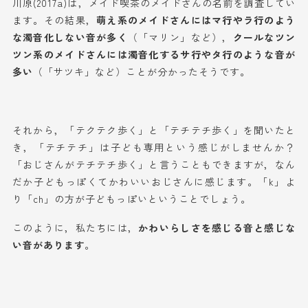
川原(2017a)は，メイド喫茶のメイドさんの名前を調査してい
ます。その結果，
萌え系のメイドさんにはマ行やラ行のよう
な濁音化しない音が多く
（「マリン」など），
クールなツン
ツン系のメイドさんには濁音化するサ行やタ行のような音が
多い
（「サツキ」など）ことが分かったそうです。
それから，「テクテク歩く」と「テチテチ歩く」を聞いたと
き，「テチテチ」は子ども専用という感じがしませんか？
「おじさんがテチテチ歩く」と言うこともできますが，なん
だか子どもっぽくてかわいいおじさんに感じます。「k」よ
り「ch」の方が子どもっぽいということでしょう。
このように，私たちには，
かわいらしさを感じる音と感じな
い音があります
。