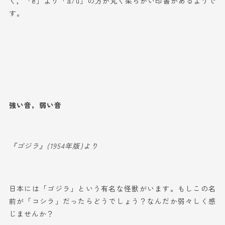
く，「e」より「a/u」の方が丸く柔らかい印書があるようで
す。
強い音，弱い音
『ゴジラ』(1954年版)より
日本には「ゴジラ」という有名な怪獣がいます。もしこの名
前が「コシラ」だったらどうでしょう？なんだか弱々しく感
じませんか？