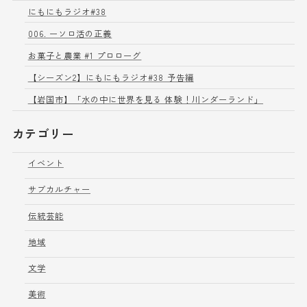
にもにもラジオ#38
006. ーソロ活の正義
お菓子と農業 #1 プロローグ
【シーズン2】にもにもラジオ#38 予告編
【岩国市】「水の中に世界を見る 体験！川ンダーランド」
カテゴリー
イベント
サブカルチャー
伝統芸能
地域
文学
美術